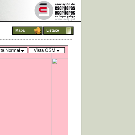
Mapa
Listaxe
sta Normal
Vista OSM